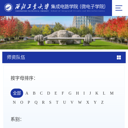
师资队伍
按字母排序：
全部
A
B
C
D
E
F
G
H
I
J
K
L
M
N
O
P
Q
R
S
T
U
V
W
X
Y
Z
系别：