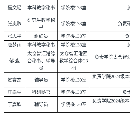
聂文瑶
本科教学秘书
学院楼138室
研究生教学秘
张奥黔
学院楼138室
负责
书
张思平
组织员
学院楼138室
负
唐梦雨
本科教学秘书
学院楼138室
太仓智汇港综
太仓智汇港西
负责学院太仓智
郁 淼
合秘书、辅导
教学综合体C3
员
44
负责学院2023
贺睿杰
辅导员
学院楼130室
庄嘉桐
科研秘书
学院楼138室
负
负责学院2024
丁嘉欣
辅导员
学院楼130室