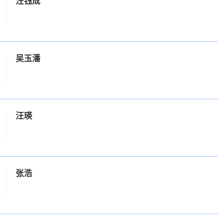
汪钰成
吴玉潘
汪瑛
张浩