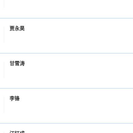
贾永昊
甘雪涛
李锋