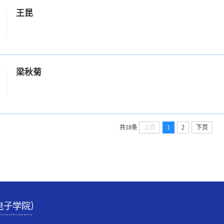
王昆
梁秋菊
共18条
上页
1
2
下页