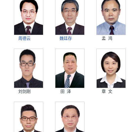
周德云
魏廷存
孟 鸿
刘剑刚
田 泽
章 文