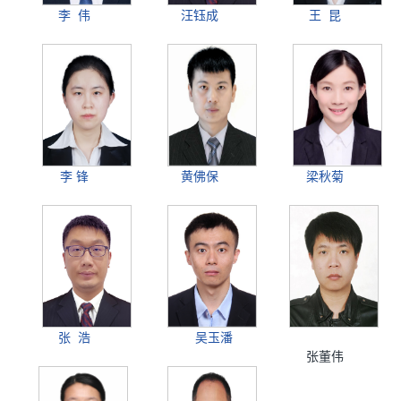
李 伟
汪钰成
王 昆
李 锋
黄佛保
梁秋菊
张 浩
吴玉潘
张董伟