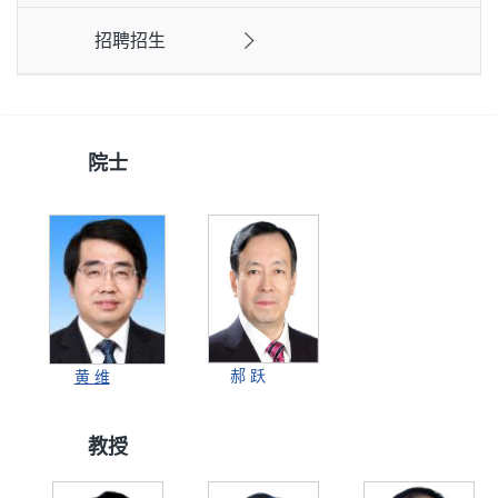
招聘招生
院士
郝 跃
黄 维
教授