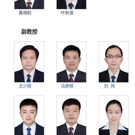
黃炳鈞
叶秋波
副教授
王少熙
马彦昭
刘 炜