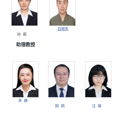
白旭东
孙 莉
助理教授
关 赫
阴 玥
汪 瑛