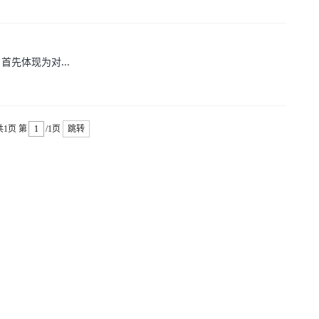
体现为对...
共1页
第
/1页
跳转