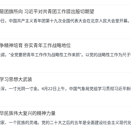
是团旗所向 习近平对共青团工作提出殷切期望
月19日，中国共产主义青年团第十九次全国代表大会在北京人民大会堂开幕。
争精神培育 夯实青年工作战略地位
调，“全党要把青年工作作为战略性工作来抓”。以党的战略性工作为尺子衡
学习思想大武装
深，一寸光阴一寸金。4月22日上午，中国气象局党组学习贯彻习近平新时
华民族伟大复兴的精神力量
家、一个民族的灵魂。党的二十大之后的五年是全面建设社会主义现代化国