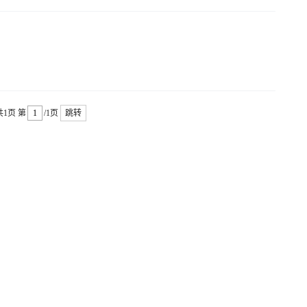
共1页
第
/1页
跳转