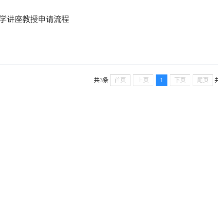
学讲座教授申请流程
共3条
首页
上页
1
下页
尾页