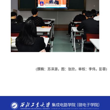
(
撰稿：苏泽源，图：张欣，审核：李伟
，彭蓉
)