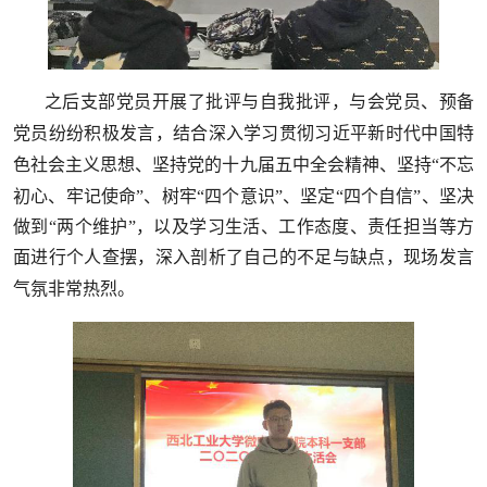
之后
支部党员
开展了批评与自我批评
，
与会党员
、
预备
党员纷纷积极发言
，
结合深入
学习
贯彻习近平新时代中国特
色社会主义思想
、
坚持党的十九届五中全会精神
、
坚持
“不忘
初心、牢记使命”、树牢“四个意识”、坚定“四个自信”、坚决
做到“两个维护”，以及学习生活、工作态度、责任担当等方
面进行个人查摆，深入剖析
了
自己的不足与缺点，现场发言
气氛非常热烈。