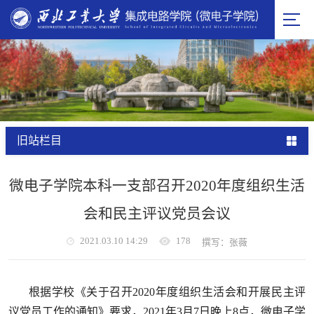
旧站栏目
微电子学院本科一支部召开2020年度组织生活
会和民主评议党员会议
2021.03.10 14:29
178
撰写：张薇
根据学校《关于召开
2020
年度组织生活会和开展民主评
议党员工作的通知》要求，
2021
年
3
月
7
日
晚上
8
点
，微电子学