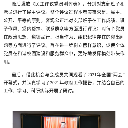
随后发放
《民主评议党员测评表》，分别对支部班子和
党员
进行了民主评议
。
整个评议过程本着实事求是、民主、
公开、平等的原则，客观公正地对支部班子在工作成绩
、班
子
作风
、
党内帮扶
、
联系群众等方面进行评议
；对
每个党员
在政治思想
、
道德品行
、
担当作为
、
组织纪律存在的突出问
题等方面进行了评议。旨在进一步树立榜样意识，促使全体
党员在和谐
校园
建设和服务群众中，更好地发挥模范带头作
用。
最后，借此机会与会成员共同观看了
2021
年全国
“
两会
”
开幕式，并认真学习了
2021
年政府工作报告，并结合自己的
工作、学习、科研实际开展了研讨。