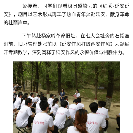
紧接着，同学们观看极具感染力的《红秀·延安延
安》，剧目以艺术形式再现了热血青年奔赴延安、献身革命
的壮丽篇章。
下午转赴杨家岭革命旧址，在七大会址旁的石砌窑
洞前，旧址管理处张茁以《延安作风打败西安作风》为题展
开专题教学，深刻阐释了延安作风的永恒价值与制胜伟力。