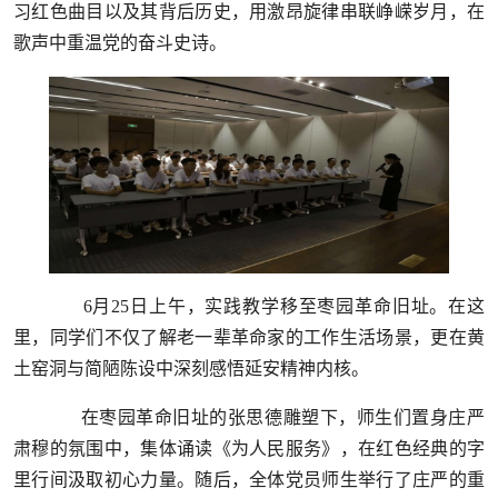
习红色曲目以及其背后历史，用激昂旋律串联峥嵘岁月，在
歌声中重温党的奋斗史诗。
6月25日上午，实践教学移至枣园革命旧址。在这
里，同学们不仅了解老一辈革命家的工作生活场景，更在黄
土窑洞与简陋陈设中深刻感悟延安精神内核。
在枣园革命旧址的张思德雕塑下，师生们置身庄严
肃穆的氛围中，集体诵读《为人民服务》，在红色经典的字
里行间汲取初心力量。随后，全体党员师生举行了庄严的重