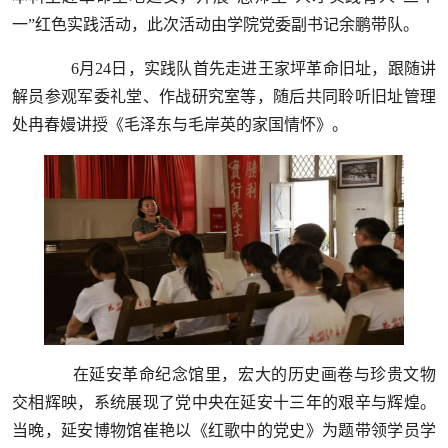
一”红色实践活动，此次活动由学院党委副书记余鹏带队。
6月24日，实践队首先走进王家坪革命旧址，跟随讲
解员参观军委礼堂、作战研究室等，随后共同聆听旧址管理
处冉春嫚讲授《毛泽东与毛岸英的家国情怀》。
在延安革命纪念馆里，宏大的历史画卷与珍贵文物
交相辉映，系统展现了党中央在延安十三年的艰辛与辉煌。
当晚，延安博物馆崔艳以《红歌中的党史》为题带领学员学