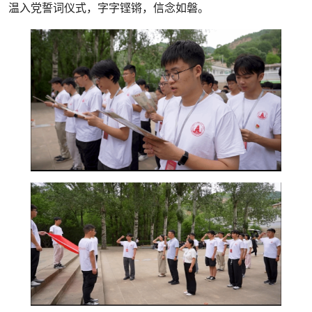
温入党誓词仪式，字字铿锵，信念如磐。